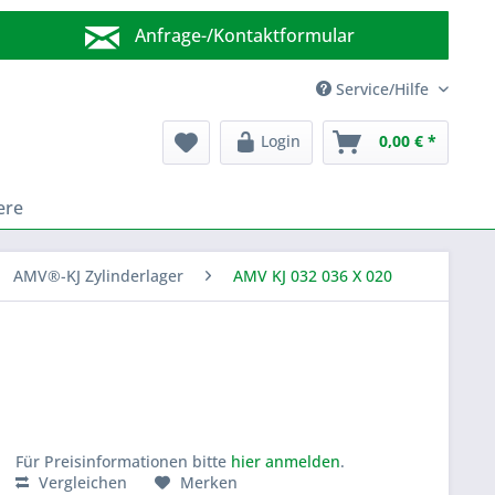
Anfrage-/Kontaktformular
Wir sind für Sie da!
Service/Hilfe
Login
0,00 € *
ere
AMV®-KJ Zylinderlager
AMV KJ 032 036 X 020
Für Preisinformationen bitte
hier anmelden
.
Vergleichen
Merken