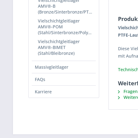
Vielschichtgleitlager
AMV®-B
(Bronze/Sinterbronze/PTFE)
Produk
Vielschichtgleitlager
AMV®-POM
Vielschic
(Stahl/Sinterbronze/Polyacetal)
PTFE-Lauf
Vielschichtgleitlager
AMV®-BIMET
Diese Vie
(Stahl/Bleibronze)
mit Aufn
Massivgleitlager
Technisch
FAQs
Weiter
Fragen 
Karriere
Weiter