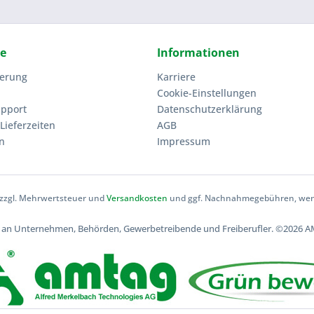
ce
Informationen
ierung
Karriere
Cookie-Einstellungen
upport
Datenschutzerklärung
Lieferzeiten
AGB
n
Impressum
h zzgl. Mehrwertsteuer und
Versandkosten
und ggf. Nachnahmegebühren, wenn
ch an Unternehmen, Behörden, Gewerbetreibende und Freiberufler.
©2026 AM