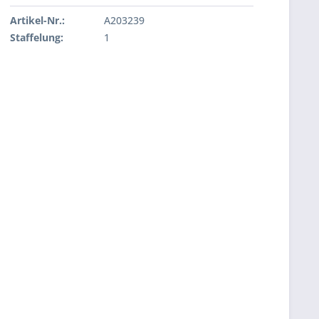
Artikel-Nr.:
A203239
Staffelung:
1