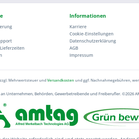
ce
Informationen
ierung
Karriere
Cookie-Einstellungen
upport
Datenschutzerklärung
Lieferzeiten
AGB
n
Impressum
h zzgl. Mehrwertsteuer und
Versandkosten
und ggf. Nachnahmegebühren, wenn
ch an Unternehmen, Behörden, Gewerbetreibende und Freiberufler.
©2026 AM