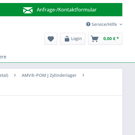
Anfrage-/Kontaktformular
Wir sind für Sie da!
Service/Hilfe
Login
0,00 € *
ere
tal)
AMV®-POM J Zylinderlager