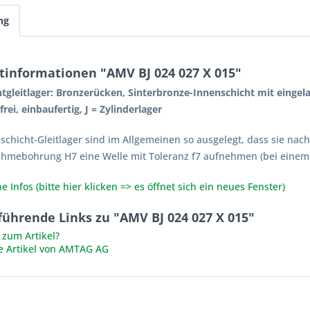
ng
tinformationen "AMV BJ 024 027 X 015"
htgleitlager: Bronzerücken, Sinterbronze-Innenschicht mit eingel
rei, einbaufertig, J = Zylinderlager
lschicht-Gleitlager sind im Allgemeinen so ausgelegt, dass sie na
ahmebohrung H7 eine Welle mit Toleranz f7 aufnehmen (bei einem
e Infos (bitte hier klicken => es öffnet sich ein neues Fenster)
führende Links zu "AMV BJ 024 027 X 015"
zum Artikel?
e Artikel von AMTAG AG