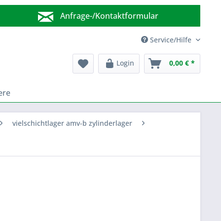
Anfrage-/Kontaktformular
Wir sind für Sie da!
Service/Hilfe
Login
0,00 € *
ere
vielschichtlager amv-b zylinderlager