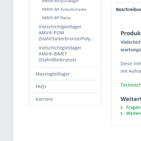
AMV®-BV Bundlager
Beschreibu
AMV®-BA Anlaufscheibe
AMV®-BP Platte
Vielschichtgleitlager
Produk
AMV®-POM
(Stahl/Sinterbronze/Polyacetal)
Vielschic
Vielschichtgleitlager
wartungsf
AMV®-BIMET
(Stahl/Bleibronze)
Diese Vie
mit Aufn
Massivgleitlager
Technisch
FAQs
Weiter
Karriere
Fragen 
Weiter