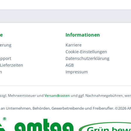
ce
Informationen
ierung
Karriere
Cookie-Einstellungen
upport
Datenschutzerklärung
Lieferzeiten
AGB
n
Impressum
h zzgl. Mehrwertsteuer und
Versandkosten
und ggf. Nachnahmegebühren, wenn
ch an Unternehmen, Behörden, Gewerbetreibende und Freiberufler.
©2026 AM