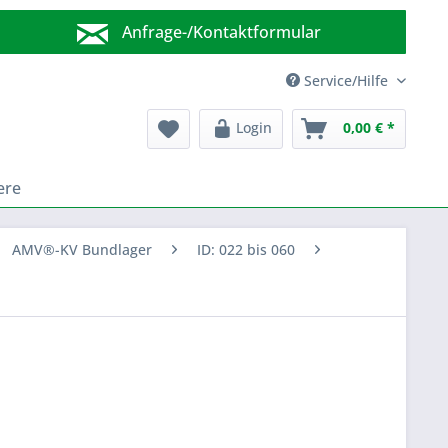
Anfrage-/Kontaktformular
Wir sind für Sie da!
Service/Hilfe
Login
0,00 € *
ere
AMV®-KV Bundlager
ID: 022 bis 060