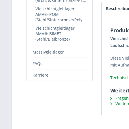
(Bronze/Sinterbronze/PTFE)
Beschreibu
Vielschichtgleitlager
AMV®-POM
(Stahl/Sinterbronze/Polyacetal)
Vielschichtgleitlager
Produk
AMV®-BIMET
Vielschic
(Stahl/Bleibronze)
Laufschic
Massivgleitlager
Diese Vie
FAQs
mit Aufn
Karriere
Technisch
Weiter
Fragen 
Weiter