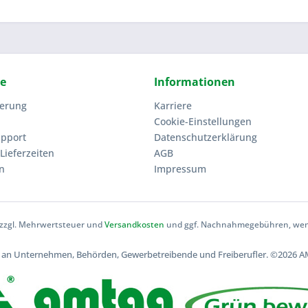
ce
Informationen
ierung
Karriere
Cookie-Einstellungen
upport
Datenschutzerklärung
Lieferzeiten
AGB
n
Impressum
h zzgl. Mehrwertsteuer und
Versandkosten
und ggf. Nachnahmegebühren, wenn
ch an Unternehmen, Behörden, Gewerbetreibende und Freiberufler.
©2026 AM