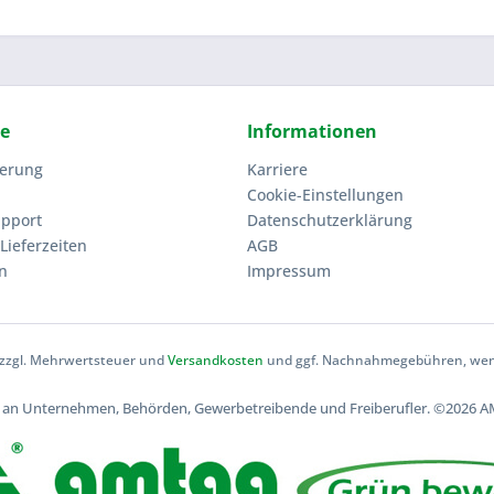
ce
Informationen
ierung
Karriere
Cookie-Einstellungen
upport
Datenschutzerklärung
Lieferzeiten
AGB
n
Impressum
h zzgl. Mehrwertsteuer und
Versandkosten
und ggf. Nachnahmegebühren, wenn
ch an Unternehmen, Behörden, Gewerbetreibende und Freiberufler.
©2026 AM