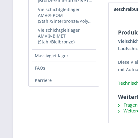
(Bronze/Sinterbronze/PTFE)
Beschreibu
Vielschichtgleitlager
AMV®-POM
(Stahl/Sinterbronze/Polyacetal)
Vielschichtgleitlager
Produk
AMV®-BIMET
Vielschic
(Stahl/Bleibronze)
Laufschic
Massivgleitlager
Diese Vie
FAQs
mit Aufn
Karriere
Technisch
Weiterf
Fragen 
Weiter