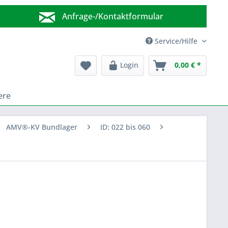
Anfrage-/Kontaktformular
Wir sind für Sie da!
Service/Hilfe
Login
0,00 € *
ere
AMV®-KV Bundlager
ID: 022 bis 060