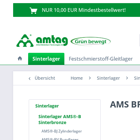
NUR 10,00 EUR Mindestbestellwert!
Sinterlager
Festschmierstoff-Gleitlager
Übersicht
Home
Sinterlager
Si
AMS BR
Sinterlager
Sinterlager AMS®-B
Sinterbronze
AMS®-BJ Zylinderlager
AMS®-BV Bundlager