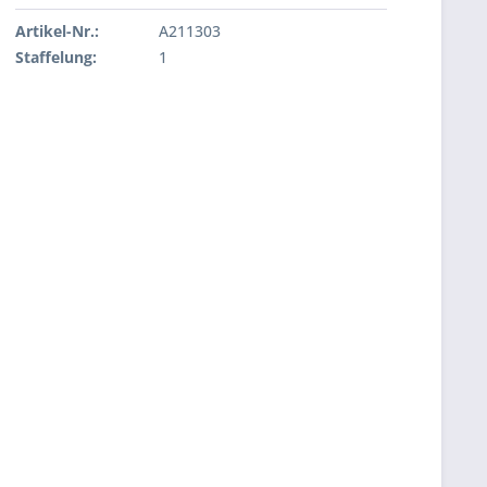
Artikel-Nr.:
A211303
Staffelung:
1