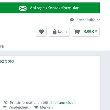
Anfrage-/Kontaktformular
Wir sind für Sie da!
Service/Hilfe
Login
0,00 € *
re
52 X 060
Für Preisinformationen bitte
hier anmelden
.
Vergleichen
Merken