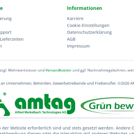
ce
Informationen
ierung
Karriere
Cookie-Einstellungen
upport
Datenschutzerklärung
Lieferzeiten
AGB
n
Impressum
h zzgl. Mehrwertsteuer und
Versandkosten
und ggf. Nachnahmegebühren, wenn
ch an Unternehmen, Behörden, Gewerbetreibende und Freiberufler.
©2026 AM
b der Website erforderlich sind und stets gesetzt werden. Andere C
irektwerbung dienen oder die Interaktion mit anderen Websites u