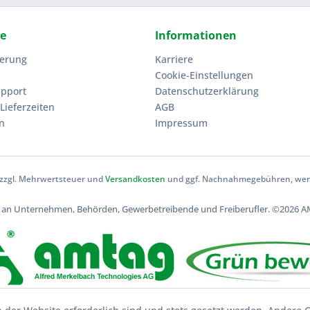
ce
Informationen
ierung
Karriere
Cookie-Einstellungen
upport
Datenschutzerklärung
Lieferzeiten
AGB
n
Impressum
h zzgl. Mehrwertsteuer und
Versandkosten
und ggf. Nachnahmegebühren, wenn
ch an Unternehmen, Behörden, Gewerbetreibende und Freiberufler.
©2026 AM