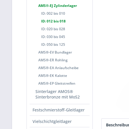
AMS®-EJ Zylinderlager
ID: 002 bis 010
ID: 012 bis 018
ID: 020 bis 028
ID: 030 bis 045
ID: 050 bis 125
AMS®-EV Bundlager
AMS®-ER Rohling
AMS®-EA Anlaufscheibe
AMS®-EK Kalotte
AMS®-EP Gleitstreifen
Sinterlager AMOS®
Sinterbronze mit MoS2
Festschmierstoff-Gleitlager
Vielschichtgleitlager
Beschreibu