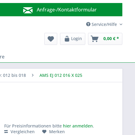
Anfrage-/Kontaktformular
Wir sind für Sie da!
Service/Hilfe
Login
0,00 € *
re
D: 012 bis 018
AMS EJ 012 016 X 025
Für Preisinformationen bitte
hier anmelden
.
Vergleichen
Merken