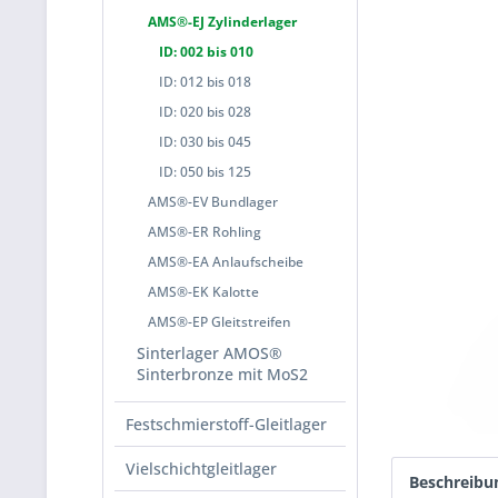
AMS®-EJ Zylinderlager
ID: 002 bis 010
ID: 012 bis 018
ID: 020 bis 028
ID: 030 bis 045
ID: 050 bis 125
AMS®-EV Bundlager
AMS®-ER Rohling
AMS®-EA Anlaufscheibe
AMS®-EK Kalotte
AMS®-EP Gleitstreifen
Sinterlager AMOS®
Sinterbronze mit MoS2
Festschmierstoff-Gleitlager
Vielschichtgleitlager
Beschreibu