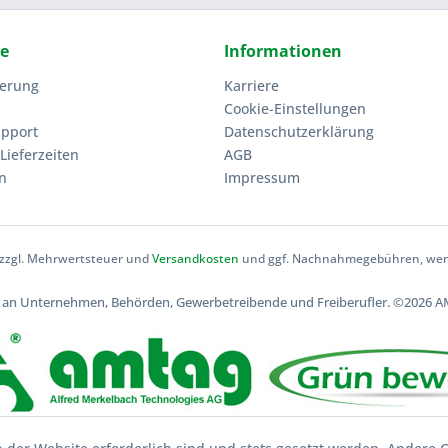
ce
Informationen
ierung
Karriere
Cookie-Einstellungen
upport
Datenschutzerklärung
Lieferzeiten
AGB
n
Impressum
h zzgl. Mehrwertsteuer und
Versandkosten
und ggf. Nachnahmegebühren, wenn
ch an Unternehmen, Behörden, Gewerbetreibende und Freiberufler.
©2026 AM