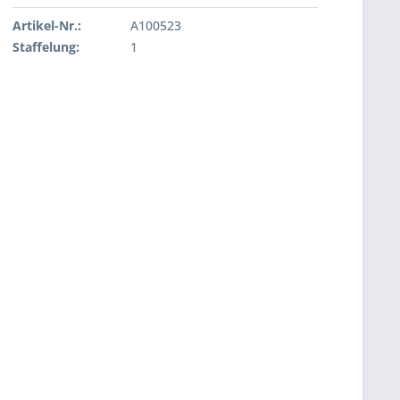
Artikel-Nr.:
A100523
Staffelung:
1