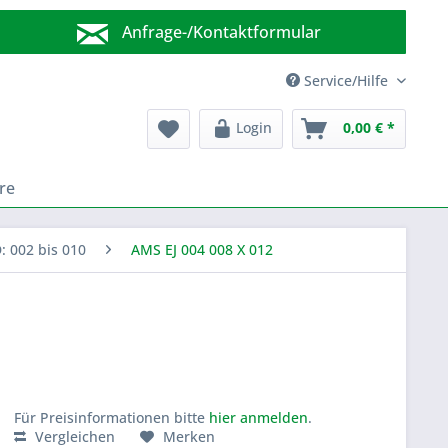
Anfrage-/Kontaktformular
Wir sind für Sie da!
Service/Hilfe
Login
0,00 € *
re
D: 002 bis 010
AMS EJ 004 008 X 012
Für Preisinformationen bitte
hier anmelden
.
Vergleichen
Merken