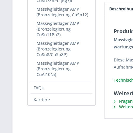
CuSn7ZnPb (Rg7))
Beschreibu
Massivgleitlager AMP
(Bronzelegierung CuSn12)
Massivgleitlager AMP
(Bronzelegierung
Produk
CuSn11Pb2)
Massivgle
Massivgleitlager AMP
wartungsf
(Bronzelegierung
CuSn8/CuSn8P)
Diese Mas
Massivgleitlager AMP
Aufnahme
(Bronzelegierung
CuAl10Ni)
Technisch
FAQs
Weiterf
Karriere
Fragen 
Weiter