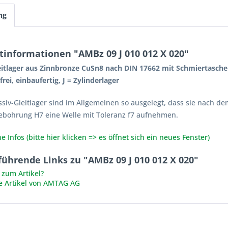
ng
tinformationen "AMBz 09 J 010 012 X 020"
itlager aus Zinnbronze CuSn8 nach DIN 17662 mit Schmiertaschen
rei, einbaufertig, J = Zylinderlager
siv-Gleitlager sind im Allgemeinen so ausgelegt, dass sie nach de
bohrung H7 eine Welle mit Toleranz f7 aufnehmen.
e Infos (bitte hier klicken => es öffnet sich ein neues Fenster)
ührende Links zu "AMBz 09 J 010 012 X 020"
zum Artikel?
e Artikel von AMTAG AG