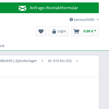
Anfrage-/Kontaktformular
Wir sind für Sie da!
Service/Hilfe
Login
0,00 € *
ere
Bz®09 J Zylinderlager
ID: 010 bis 032