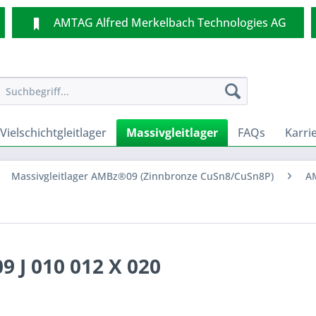
AMTAG Alfred Merkelbach Technologies AG
Vielschichtgleitlager
Massivgleitlager
FAQs
Karri
Massivgleitlager AMBz®09 (Zinnbronze CuSn8/CuSn8P)
AM
9 J 010 012 X 020