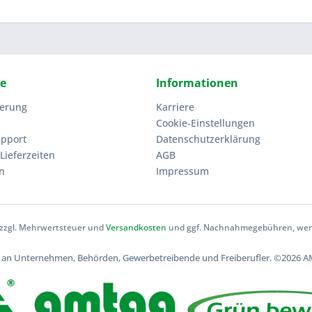
ce
Informationen
ierung
Karriere
Cookie-Einstellungen
upport
Datenschutzerklärung
Lieferzeiten
AGB
n
Impressum
h zzgl. Mehrwertsteuer und
Versandkosten
und ggf. Nachnahmegebühren, wenn
ch an Unternehmen, Behörden, Gewerbetreibende und Freiberufler.
©2026 AM