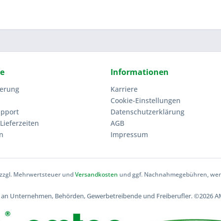
ce
Informationen
ierung
Karriere
Cookie-Einstellungen
upport
Datenschutzerklärung
Lieferzeiten
AGB
n
Impressum
h zzgl. Mehrwertsteuer und
Versandkosten
und ggf. Nachnahmegebühren, wenn
ch an Unternehmen, Behörden, Gewerbetreibende und Freiberufler.
©2026 AM