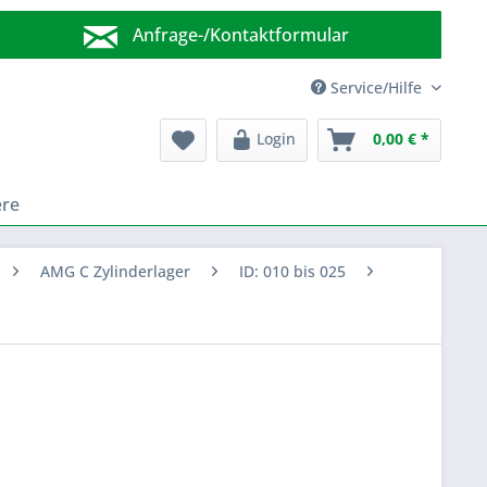
Anfrage-/Kontaktformular
Wir sind für Sie da!
Service/Hilfe
Login
0,00 € *
ere
AMG C Zylinderlager
ID: 010 bis 025