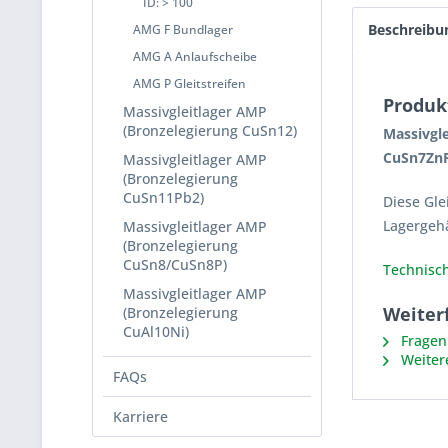
ID: > 100
Beschreibu
AMG F Bundlager
AMG A Anlaufscheibe
AMG P Gleitstreifen
Produk
Massivgleitlager AMP
(Bronzelegierung CuSn12)
Massivgle
CuSn7ZnP
Massivgleitlager AMP
(Bronzelegierung
CuSn11Pb2)
Diese Gle
Lagergeh
Massivgleitlager AMP
(Bronzelegierung
CuSn8/CuSn8P)
Technisch
Massivgleitlager AMP
Weiter
(Bronzelegierung
CuAl10Ni)
Fragen 
Weiter
FAQs
Karriere