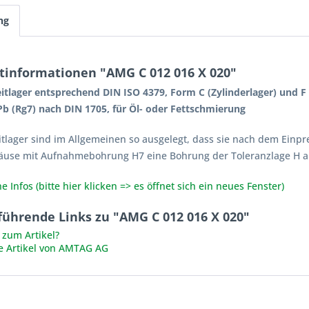
ng
tinformationen "AMG C 012 016 X 020"
itlager entsprechend DIN ISO 4379, Form C (Zylinderlager) und 
b (Rg7) nach DIN 1705, für Öl- oder Fettschmierung
itlager sind im Allgemeinen so ausgelegt, dass sie nach dem Einpr
äuse mit Aufnahmebohrung H7 eine Bohrung der Toleranzlage H a
e Infos (bitte hier klicken => es öffnet sich ein neues Fenster)
führende Links zu "AMG C 012 016 X 020"
zum Artikel?
e Artikel von AMTAG AG