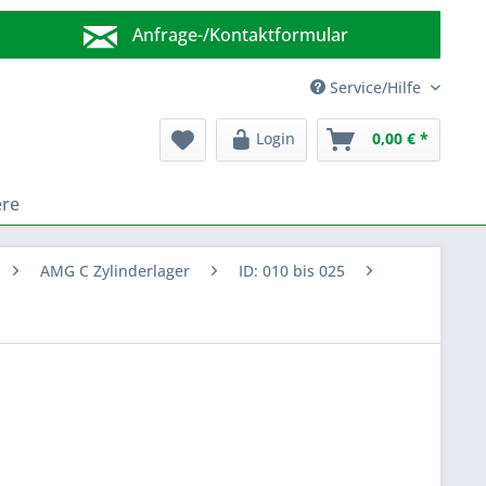
Anfrage-/Kontaktformular
Wir sind für Sie da!
Service/Hilfe
Login
0,00 € *
ere
AMG C Zylinderlager
ID: 010 bis 025