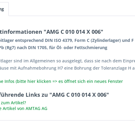
ng
tinformationen "AMG C 010 014 X 006"
itlager entsprechend DIN ISO 4379, Form C (Zylinderlager) und 
b (Rg7) nach DIN 1705, für Öl- oder Fettschmierung
itlager sind im Allgemeinen so ausgelegt, dass sie nach dem Einpr
äuse mit Aufnahmebohrung H7 eine Bohrung der Toleranzlage H a
e Infos (bitte hier klicken => es öffnet sich ein neues Fenster
führende Links zu "AMG C 010 014 X 006"
zum Artikel?
e Artikel von AMTAG AG