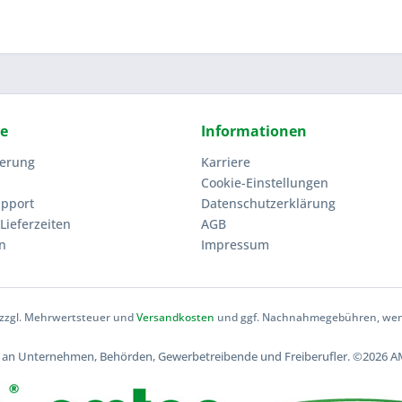
ce
Informationen
ierung
Karriere
Cookie-Einstellungen
upport
Datenschutzerklärung
Lieferzeiten
AGB
n
Impressum
h zzgl. Mehrwertsteuer und
Versandkosten
und ggf. Nachnahmegebühren, wenn
ch an Unternehmen, Behörden, Gewerbetreibende und Freiberufler.
©2026 AM