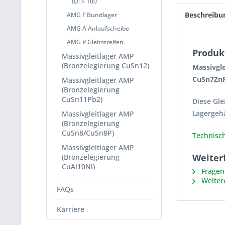
ID: > 100
Beschreibu
AMG F Bundlager
AMG A Anlaufscheibe
AMG P Gleitstreifen
Produk
Massivgleitlager AMP
(Bronzelegierung CuSn12)
Massivgle
CuSn7ZnP
Massivgleitlager AMP
(Bronzelegierung
CuSn11Pb2)
Diese Gle
Lagergeh
Massivgleitlager AMP
(Bronzelegierung
CuSn8/CuSn8P)
Technisch
Massivgleitlager AMP
Weiter
(Bronzelegierung
CuAl10Ni)
Fragen 
Weiter
FAQs
Karriere